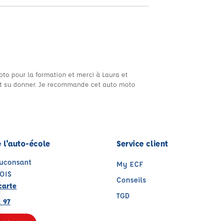
to pour la formation et merci à Laura et
s ont su donner. Je recommande cet auto moto
 l'auto-école
Service client
auconsant
My ECF
OIS
Conseils
carte
TGD
 97