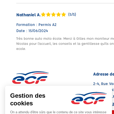
Nathaniel A.
(5/5)
Formation : Permis A2
Date : 15/06/2024
Très bonne auto moto école. Merci à Gilles mon moniteur mo
Nicolas pour l’accueil, les conseils et la gentillesse qu’il
ecole.
Adresse de
2-4, Rue V
95110 SANN
Voir sur la 
Note : 5/5
Moyenne calculée sur 22 avis
01 30 25 02