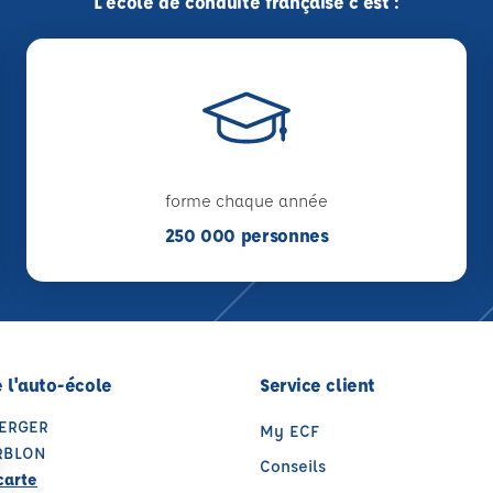
L'école de conduite française c'est :
forme chaque année
250 000 personnes
 l'auto-école
Service client
VERGER
My ECF
ERBLON
Conseils
carte