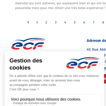
Gwendal qui sont patients, qui expliquent bien et qui ont tou
passerelle mais pour moi c'était une très belle expérience !
1
2
3
4
5
6
7
8
Adresse de
49, Rue Abb
22000 ST 
Voir sur la 
Note : 4.9/5
Moyenne calculée sur 79 avis
02 96 78 09
NOUS CO