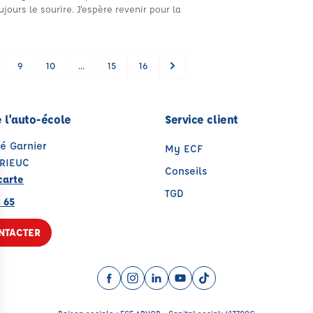
jours le sourire. J'espère revenir pour la
9
10
...
15
16
 l'auto-école
Service client
é Garnier
My ECF
BRIEUC
Conseils
carte
TGD
 65
NTACTER
Facebook (nouvelle fenêtre)
Instagram (nouvelle fenêtre)
LinkedIn (nouvelle fenêtre)
YouTube (nouvelle fenêtr
TikTok (nouvelle fenê