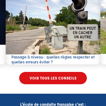
En 
Passage à niveau : quelles règles respecter et
En savoir plus
quelles erreurs éviter ?
VOIR TOUS LES CONSEILS
L'école de conduite française c'est :