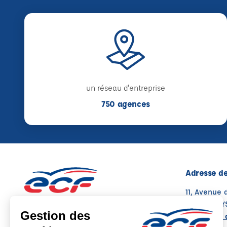
un réseau d'entreprise
750 agences
Adresse de
11, Avenue 
31470 ST LY
Voir sur la 
Note : 4.7/5