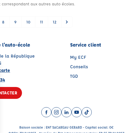
 et correspondant aux autres auto écoles.
8
9
10
11
12
 l'auto-école
Service client
de la République
My ECF
S
Conseils
carte
TGD
 34
NTACTER
Facebook (nouvelle fenêtre)
Instagram (nouvelle fenêtre)
LinkedIn (nouvelle fenêtre)
YouTube (nouvelle fenêtr
TikTok (nouvelle fenê
Raison sociale : ENT SACAREAU GERARD - Capital social: 0€