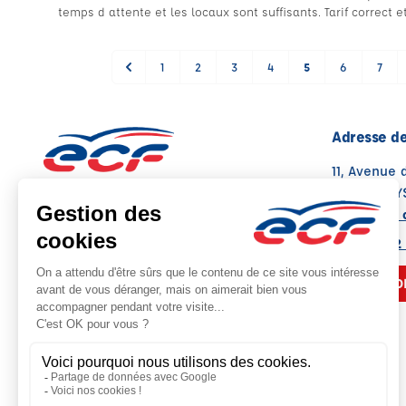
temps d attente et les locaux sont suffisants. Tarif correct
1
2
3
4
5
6
7
Adresse de
11, Avenue 
31470 ST LY
Voir sur la 
Note : 4.7/5
Moyenne calculée sur 57 avis
05 61 91 72
NOUS CO