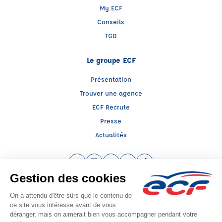
My ECF
Conseils
TGD
Le groupe ECF
Présentation
Trouver une agence
ECF Recrute
Presse
Actualités
Facebook (nouvelle fenêtre)
Instagram (nouvelle fenêtre)
LinkedIn (nouvelle fenêtre)
YouTube (nouvelle fenêtre)
TikTok (nouvelle fenêtr
Raison sociale : REAL FORMATION - Capital social: 3000€
SIREN: 922307947 - Numéro de TVA intracommunautaire: FR17922307947
Agrément n°E2401300290
Siège social : 46, Avenue Mirabeau , TRETS (13530) - Représentant légal :