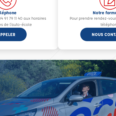
éléphone
Notre form
4 91 79 11 40 aux
horaires
Pour prendre rendez-vou
es de l'auto-école
télépho
PPELER
NOUS CONT