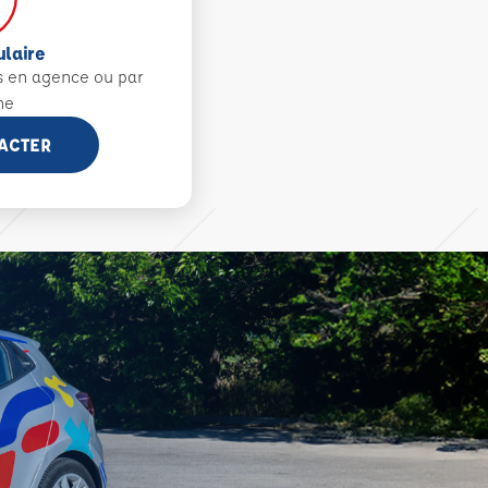
ulaire
s en agence ou par
ne
ACTER