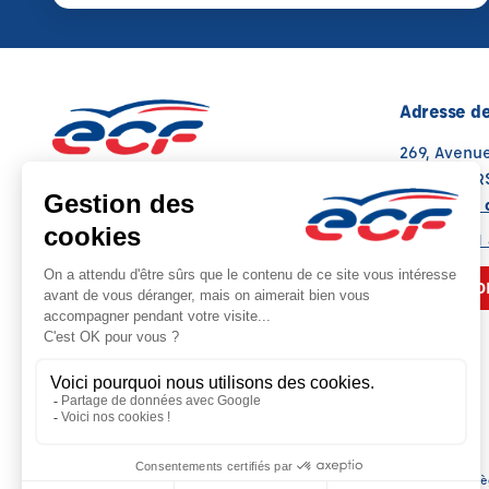
Adresse de
269, Avenu
13008 MARS
Voir sur la 
04 91 79 11
NOUS CO
Siè