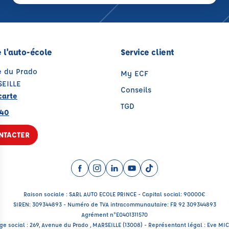
 l'auto-école
Service client
e du Prado
My ECF
EILLE
Conseils
carte
TGD
 40
NTACTER
Facebook (nouvelle fenêtre)
Instagram (nouvelle fenêtre)
LinkedIn (nouvelle fenêtre)
YouTube (nouvelle fenêtr
TikTok (nouvelle fenê
Raison sociale : SARL AUTO ECOLE PRINCE - Capital social: 90000€
SIREN: 309344893 - Numéro de TVA intracommunautaire: FR 92 309344893
Agrément n°E0401311570
ge social : 269, Avenue du Prado , MARSEILLE (13008) - Représentant légal : Eve MI