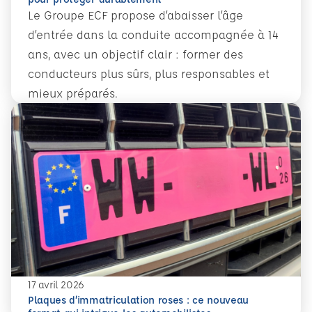
Le Groupe ECF propose d’abaisser l’âge
d’entrée dans la conduite accompagnée à 14
ans, avec un objectif clair : former des
conducteurs plus sûrs, plus responsables et
mieux préparés.
En savoir plus
Conduite accompagnée dès 14 ans : former plus tôt pour 
17 avril 2026
Plaques d’immatriculation roses : ce nouveau
En savoir plus
Plaques d’immatriculation roses : ce nouveau format qui i