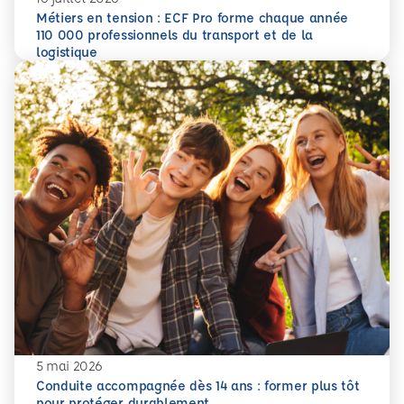
Métiers en tension : ECF Pro forme chaque année
110 000 professionnels du transport et de la
En savoir plus
Métiers en tension : ECF Pro forme chaque année 110 000 p
logistique
5 mai 2026
Conduite accompagnée dès 14 ans : former plus tôt
pour protéger durablement