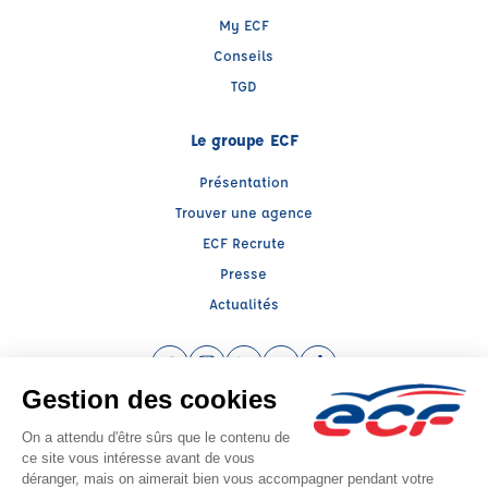
My ECF
Conseils
TGD
Le groupe ECF
Présentation
Trouver une agence
ECF Recrute
Presse
Actualités
Facebook (nouvelle fenêtre)
Instagram (nouvelle fenêtre)
LinkedIn (nouvelle fenêtre)
YouTube (nouvelle fenêtre)
TikTok (nouvelle fenêtr
Raison sociale : ROISSY FORMATION - Capital social: 75000€
SIREN: 453877946 - Numéro de TVA intracommunautaire: FR 36 453877946
Agrément n°E0409439770
Siège social : Rue Clément Ader , DAMMARTIN EN GOELE (77230) -