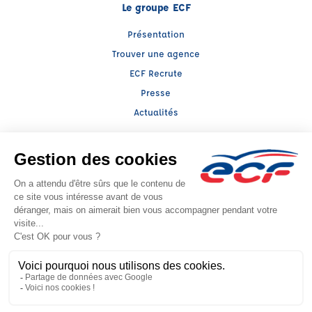
Le groupe ECF
Présentation
Trouver une agence
ECF Recrute
Presse
Actualités
Facebook (nouvelle fenêtre)
Instagram (nouvelle fenêtre)
YouTube (nouvelle fenêtre)
TikTok (nouvelle fenêtre)
Raison sociale : ECF REPUBLIQUE - Capital social: 93298€
SIREN: 349843771 - Numéro de TVA intracommunautaire: FR 55 349843771
Agrément n°E2301300200
- Représentant légal : Frédéric FILIPPI
CGV
Mentions légales