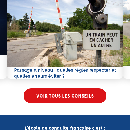
En 
Passage à niveau : quelles règles respecter et
En savoir plus
quelles erreurs éviter ?
VOIR TOUS LES CONSEILS
L'école de conduite française c'est :