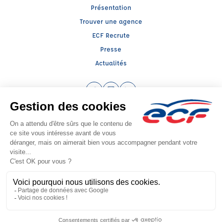
Présentation
Trouver une agence
ECF Recrute
Presse
Actualités
Facebook (nouvelle fenêtre)
Instagram (nouvelle fenêtre)
LinkedIn (nouvelle fenêtre)
Raison sociale : SARL ECR - Capital social: 7622€
SIREN: 420990335 - Numéro de TVA intracommunautaire: FR 74 420990335
Agrément n°E0303406250
Siège social : 3, Bd Louis Blanc , MONTPELLIER (34000) - Représentant légal :
Fabien LANGE
CGV
Mentions légales