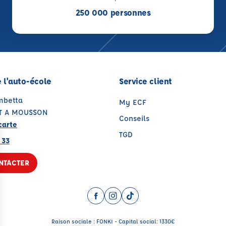
250 000 personnes
 l'auto-école
Service client
mbetta
My ECF
T A MOUSSON
Conseils
carte
TGD
 33
NTACTER
Facebook (nouvelle fenêtre)
Instagram (nouvelle fenêtre)
TikTok (nouvelle fenêtre)
Raison sociale : FONKI - Capital social: 1330€