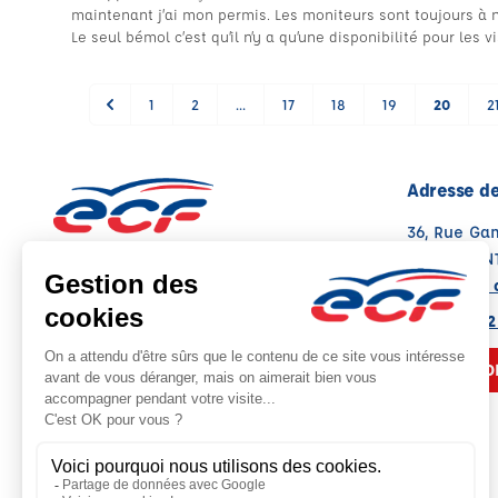
maintenant j’ai mon permis. Les moniteurs sont toujours à 
Le seul bémol c’est qu’il n’y a qu’une disponibilité pour les v
1
2
...
17
18
19
20
2
Adresse de
36, Rue Ga
54700 PON
Voir sur la 
Note : 4.9/5
Moyenne calculée sur 162 avis
03 83 81 72
NOUS CO