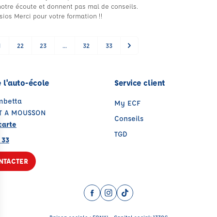
notre écoute et donnent pas mal de conseils.
isios Merci pour votre formation !!
1
22
23
...
32
33
 l'auto-école
Service client
mbetta
My ECF
T A MOUSSON
Conseils
carte
TGD
 33
NTACTER
Facebook (nouvelle fenêtre)
Instagram (nouvelle fenêtre)
TikTok (nouvelle fenêtre)