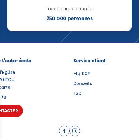
forme chaque année
250 000 personnes
 l'auto-école
Service client
l'Eglise
My ECF
VOITOU
Conseils
carte
TGD
 70
NTACTER
Facebook (nouvelle fenêtre)
Instagram (nouvelle fenêtr