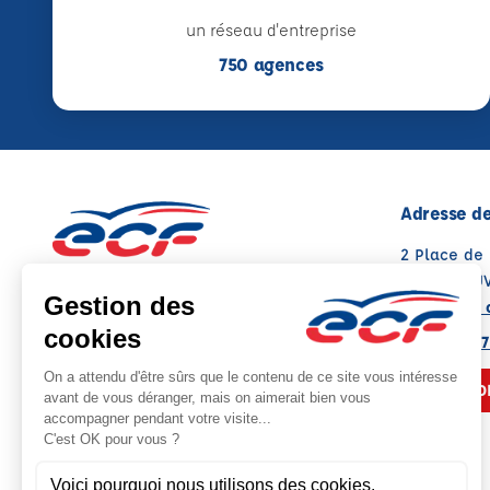
un réseau d'entreprise
750 agences
Adresse de
2 Place de 
35410 NOU
Voir sur la 
Note : 5/5
Moyenne calculée sur 4 avis
02 23 07 67
NOUS CO