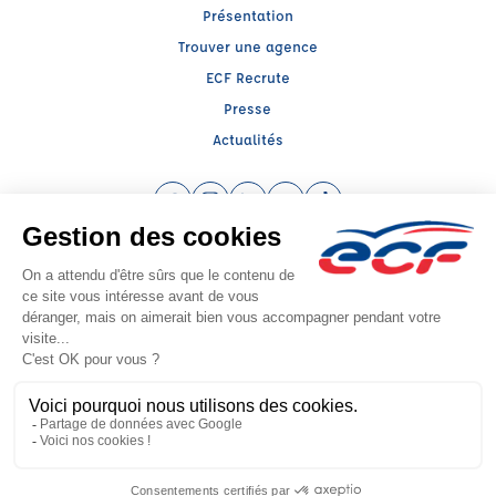
Présentation
Trouver une agence
ECF Recrute
Presse
Actualités
Facebook (nouvelle fenêtre)
Instagram (nouvelle fenêtre)
LinkedIn (nouvelle fenêtre)
YouTube (nouvelle fenêtre)
TikTok (nouvelle fenêtr
Raison sociale : AUTO ECOLE DE MELUN - Capital social: 7500€
SIREN: 451477905 - Numéro de TVA intracommunautaire: FR 29 451477905
Agrément n°E1207718860
Siège social : 9, Rue du Maréchal Brune , PONTAULT COMBAULT (77340) -
Représentant légal : Frédéric MIGNOT
CGV
Mentions légales