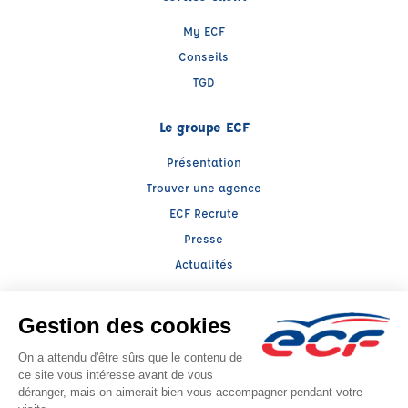
My ECF
Conseils
TGD
Le groupe ECF
Présentation
Trouver une agence
ECF Recrute
Presse
Actualités
Facebook (nouvelle fenêtre)
Instagram (nouvelle fenêtre)
LinkedIn (nouvelle fenêtre)
TikTok (nouvelle fenêtre)
Raison sociale : LLERENA ALSACE - Capital social: 100000€
SIREN: 393817259 - Numéro de TVA intracommunautaire: FR 34 393817259
Agrément n°E1206700160