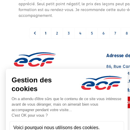
apprécié. Seul petit point négatif, le prix des leçons peut pa
formation est au rendez-vous. Je recommande cette auto-é
accompagnement.
1
2
3
4
5
6
7
8
Adresse de
86, Rue Ca
62930 WIM
Voir sur la 
Note : 4.4/5
Moyenne calculée sur 83 avis
03 21 32 46
NOUS CO