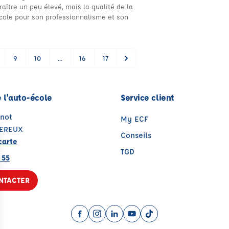
raître un peu élevé, mais la qualité de la
cole pour son professionnalisme et son
9
10
...
16
17
 l'auto-école
Service client
rnot
My ECF
EREUX
Conseils
carte
TGD
 55
NTACTER
Facebook (nouvelle fenêtre)
Instagram (nouvelle fenêtre)
LinkedIn (nouvelle fenêtre)
YouTube (nouvelle fenêtr
TikTok (nouvelle fenê