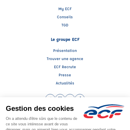
My ECF
Conseils
TGD
Le groupe ECF
Présentation
Trouver une agence
ECF Recrute
Presse
Actualités
Facebook (nouvelle fenêtre)
Instagram (nouvelle fenêtre)
YouTube (nouvelle fenêtre)
TikTok (nouvelle fenêtre)
Raison sociale : SUD PREVENTION SECURITE GRAND PUBLIC - Capital social:
139239€
SIREN: 814514188 - Numéro de TVA intracommunautaire: FR56814514188