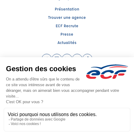
Présentation
Trouver une agence
ECF Recrute
Presse
Actualités
Facebook (nouvelle fenêtre)
Instagram (nouvelle fenêtre)
LinkedIn (nouvelle fenêtre)
YouTube (nouvelle fenêtre)
TikTok (nouvelle fenêtr
Raison sociale : ECF VINCENNES - Capital social: 10000€
SIREN: 952255388 - Numéro de TVA intracommunautaire: FR67952255388
Agrément n°E0209404530
Siège social : 138, Avenue de Paris , VINCENNES (94300) - Représentant légal
: Eric BRULE
CGV
Mentions légales