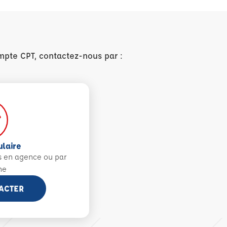
mpte CPT, contactez-nous par :
ulaire
s en agence ou par
ne
ACTER