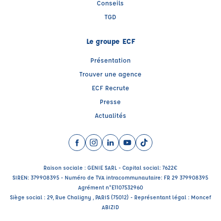
Conseils
TGD
Le groupe ECF
Présentation
Trouver une agence
ECF Recrute
Presse
Actualités
Facebook (nouvelle fenêtre)
Instagram (nouvelle fenêtre)
LinkedIn (nouvelle fenêtre)
YouTube (nouvelle fenêtre)
TikTok (nouvelle fenêtr
Raison sociale : GENIE SARL - Capital social: 7622€
SIREN: 379908395 - Numéro de TVA intracommunautaire: FR 29 379908395
Agrément n°E1107532960
Siège social : 29, Rue Chaligny , PARIS (75012) - Représentant légal : Moncef
ABIZID