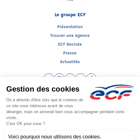
Le groupe ECF
Présentation
Trouver une agence
ECF Recrute
Presse
Actualités
Facebook (nouvelle fenêtre)
Instagram (nouvelle fenêtre)
LinkedIn (nouvelle fenêtre)
YouTube (nouvelle fenêtre)
TikTok (nouvelle fenêtr
Raison sociale : DRIVE FORMATION - Capital social: 500000€
SIREN: 919854018 - Numéro de TVA intracommunautaire: FR 45 919854018
Agrément n°E2300900020
Siège social : 33, Rue des Carmes , PAMIERS (09100) - Représentant légal :
Patrick MIROUSE