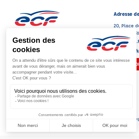
Adresse de
20, Place 
09500 MIR
Voir sur la 
Note : 4.7/5
Moyenne calculée sur 37 avis
05 61 68 24
NOUS CO
Siè