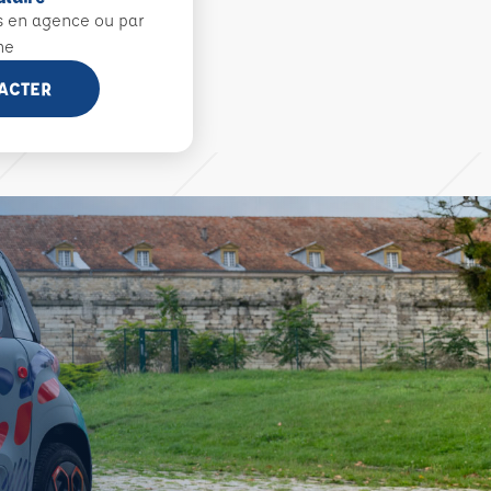
s en agence ou par
ne
ACTER