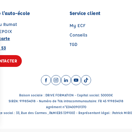
 l'auto-école
Service client
du Rumat
My ECF
EPOIX
Conseils
carte
TGD
 53
NTACTER
Facebook (nouvelle fenêtre)
Instagram (nouvelle fenêtre)
LinkedIn (nouvelle fenêtre)
YouTube (nouvelle fenêtr
TikTok (nouvelle fenê
Raison sociale : DRIVE FORMATION - Capital social: 50000€
SIREN: 919854018 - Numéro de TVA intracommunautaire: FR 45 919854018
Agrément n°E0400901370
ge social : 33, Rue des Carmes , PAMIERS (09100) - Représentant légal : Patrick MIR