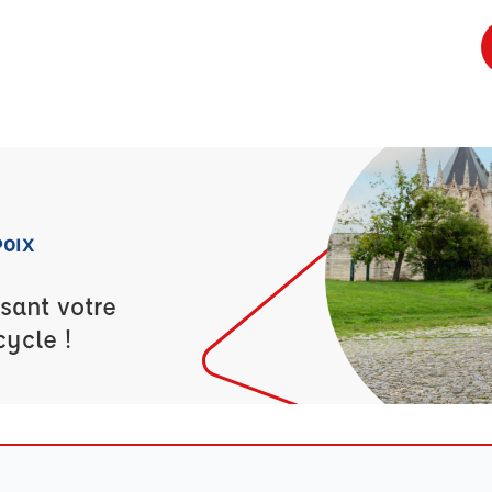
POIX
sant votre
cycle !