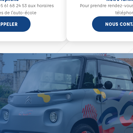
5 61 68 24 53 aux
horaires
Pour prendre rendez-vou
es de l'auto-école
télépho
PPELER
NOUS CONT