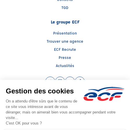
TGD
Le groupe ECF
Présentation
Trouver une agence
ECF Recrute
Presse
Actualités
Facebook (nouvelle fenêtre)
Instagram (nouvelle fenêtre)
YouTube (nouvelle fenêtre)
TikTok (nouvelle fenêtre)
Raison sociale : ECF SUD PREVENTION SECURITE GRAND PUBLIC - Capital
social: 20000€
SIREN: 814514188 - Numéro de TVA intracommunautaire: FR56814514188
Agrément n°E2308300100
- Représentant légal : Frédéric FILIPPI