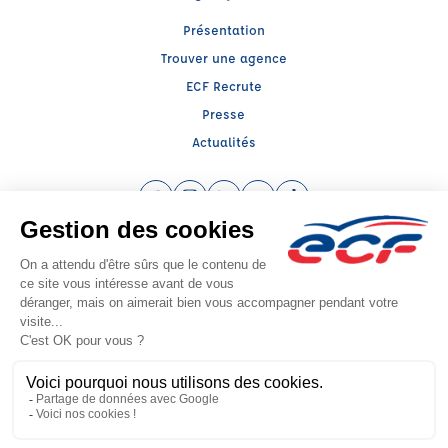
Présentation
Trouver une agence
ECF Recrute
Presse
Actualités
Facebook (nouvelle fenêtre)
Instagram (nouvelle fenêtre)
LinkedIn (nouvelle fenêtre)
YouTube (nouvelle fenêtre)
TikTok (nouvelle fenêtr
Raison sociale : ECF DAMNON - Capital social: 5000€
SIREN: 824951586 - Numéro de TVA intracommunautaire: FR 67 315167148
Agrément n°E2504300030
Siège social : 19, Boulevard Maréchal Joffre , LE PUY EN VELAY (43000) -
Représentant légal : Pierre DAMNON
CGV
Mentions légales