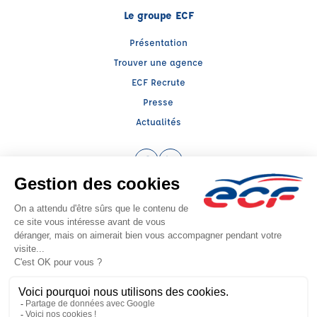
Le groupe ECF
Présentation
Trouver une agence
ECF Recrute
Presse
Actualités
Facebook (nouvelle fenêtre)
LinkedIn (nouvelle fenêtre)
Raison sociale : COTARD ENTREPRISES - Capital social: 15000€
SIREN: 488117722 - Numéro de TVA intracommunautaire: FR 50 488117722
Agrément n°E2306000160
Siège social : 2713, Boulevard de Stalingrad , LE GRAND QUEVILLY (76120) -
Représentant légal : Thierry WINDERICKX
CGV