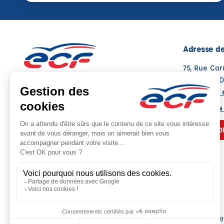
Adresse de
75, Rue Car
62790 LEF
Voir sur la 
03 21 77 84
NOUS CO
Sièg