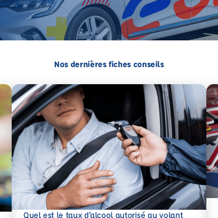
Nos dernières fiches conseils
En 
Quel est le taux d’alcool autorisé au volant