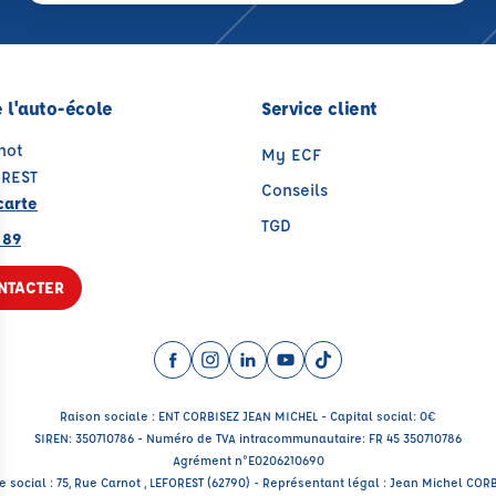
 l'auto-école
Service client
not
My ECF
OREST
Conseils
carte
TGD
 89
NTACTER
Facebook (nouvelle fenêtre)
Instagram (nouvelle fenêtre)
LinkedIn (nouvelle fenêtre)
YouTube (nouvelle fenêtr
TikTok (nouvelle fenê
Raison sociale : ENT CORBISEZ JEAN MICHEL - Capital social: 0€
SIREN: 350710786 - Numéro de TVA intracommunautaire: FR 45 350710786
Agrément n°E0206210690
e social : 75, Rue Carnot , LEFOREST (62790) - Représentant légal : Jean Michel COR