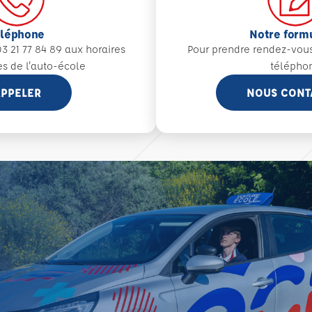
éléphone
Notre form
3 21 77 84 89 aux
horaires
Pour prendre rendez-vou
es de l'auto-école
télépho
PPELER
NOUS CONT