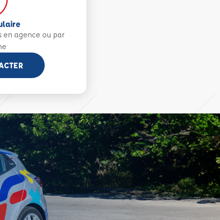
ulaire
s en agence ou par
ne
ACTER