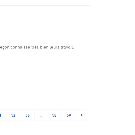
eçon connaisse très bien leurs travail.
1
52
53
...
58
59