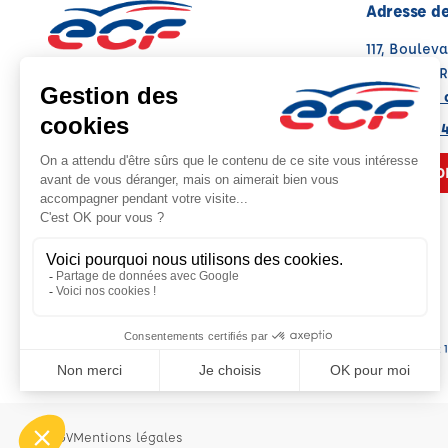
Adresse de
117, Boulev
63100 CLE
Voir sur la 
Note : 4.9/5
Moyenne calculée sur 292 avis
04 73 23 0
NOUS CO
Siège social :
CGV
Mentions légales