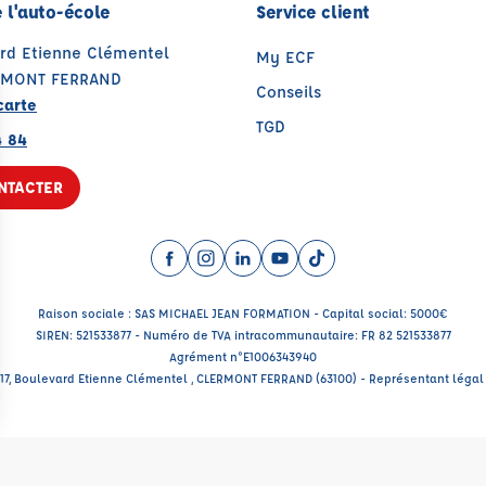
 l'auto-école
Service client
ard Etienne Clémentel
My ECF
RMONT FERRAND
Conseils
carte
TGD
4 84
NTACTER
Facebook (nouvelle fenêtre)
Instagram (nouvelle fenêtre)
LinkedIn (nouvelle fenêtre)
YouTube (nouvelle fenêtr
TikTok (nouvelle fenê
Raison sociale : SAS MICHAEL JEAN FORMATION - Capital social: 5000€
SIREN: 521533877 - Numéro de TVA intracommunautaire: FR 82 521533877
Agrément n°E1006343940
 117, Boulevard Etienne Clémentel , CLERMONT FERRAND (63100) - Représentant légal