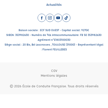
Actualités
Facebook (nouvelle fenêtre)
Instagram (nouvelle fenêtre)
YouTube (nouvelle fenêtre)
TikTok (nouvelle fenêtre)
Raison sociale : ECF SUD OUEST - Capital social: 9270€
SIREN: 353982630 - Numéro de TVA intracommunautaire: FR 50 353982630
Agrément n°E1803100030
Siège social : 20 Bis, Bd Lascrosses , TOULOUSE (31000) - Représentant légal
: Florent FEUILLERES
CGV
Mentions légales
© 2026 École de Conduite Française. Tous droits réservés