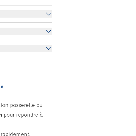
le
tion passerelle ou
n
pour répondre à
s rapidement.