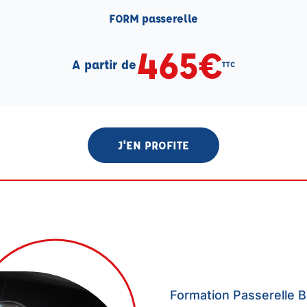
FORM passerelle
465€
A partir de
TTC
J'EN PROFITE
Formation Passerelle 