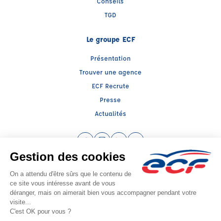
Conseils
TGD
Le groupe ECF
Présentation
Trouver une agence
ECF Recrute
Presse
Actualités
Facebook (nouvelle fenêtre)
Instagram (nouvelle fenêtre)
LinkedIn (nouvelle fenêtre)
YouTube (nouvelle fenêtr
Raison sociale : ECF CER CENTRE ATLANTIQUE - Capital social: 2500000€
SIREN: 312379266 - Numéro de TVA intracommunautaire: FR 52 312379266
Agrément n°E1404100070
Siège social : RN 11 - Rte de la Mothe Les Champs Dorés, LA CRECHE (79260) -
Représentant légal : Simon COUTEAU