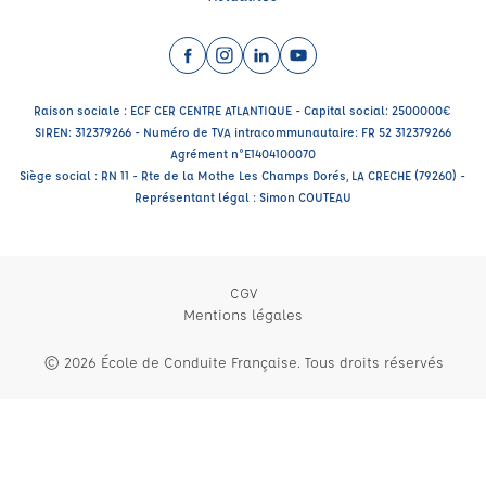
Facebook (nouvelle fenêtre)
Instagram (nouvelle fenêtre)
LinkedIn (nouvelle fenêtre)
YouTube (nouvelle fenêtr
Raison sociale : ECF CER CENTRE ATLANTIQUE - Capital social: 2500000€
SIREN: 312379266 - Numéro de TVA intracommunautaire: FR 52 312379266
Agrément n°E1404100070
Siège social : RN 11 - Rte de la Mothe Les Champs Dorés, LA CRECHE (79260) -
Représentant légal : Simon COUTEAU
CGV
Mentions légales
© 2026 École de Conduite Française. Tous droits réservés