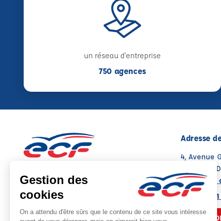
un réseau d'entreprise
750 agences
Adresse de
4, Avenue 
41100 VEN
Voir sur la 
02 43 21 41
NOUS CO