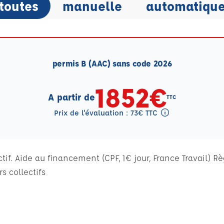
toutes
manuelle
automatiqu
permis B (AAC) sans code 2026
1852€
A partir de
TTC
Prix de l'évaluation : 73€ TTC
Tooltip eval mention
if. Aide au financement (CPF, 1€ jour, France Travail) R
s collectifs