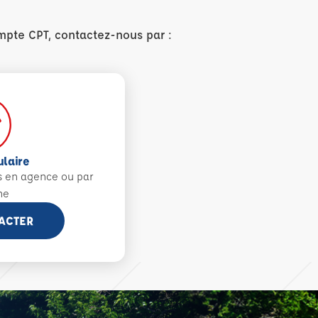
mpte CPT, contactez-nous par :
ulaire
s en agence ou par
ne
ACTER