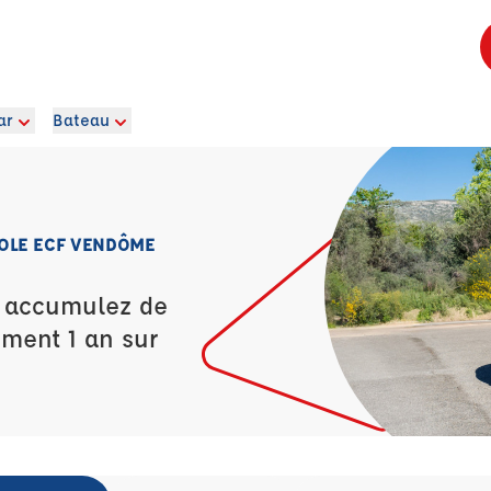
ar
Bateau
OLE ECF VENDÔME
t accumulez de
ement 1 an sur