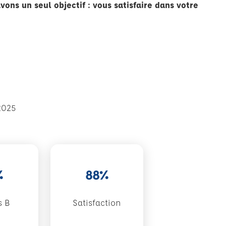
vons un seul objectif : vous satisfaire dans votre
2025
%
88%
s B
Satisfaction