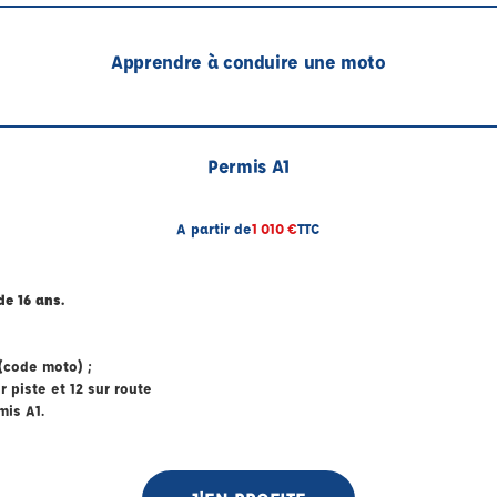
Apprendre à conduire une moto
Permis A1
A partir de
1 010 €
TTC
de 16 ans.
(code moto) ;
 piste et 12 sur route
mis A1.