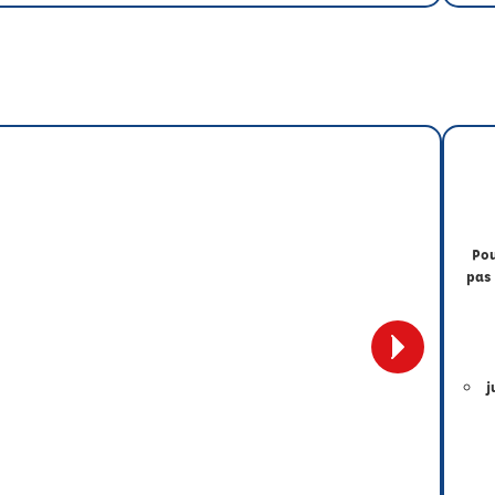
Pou
pas 
j