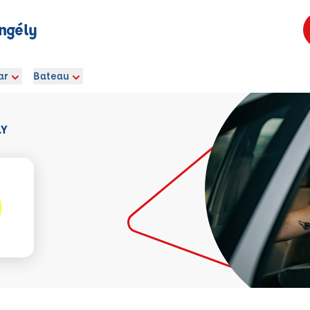
ngély
ar
Bateau
LY