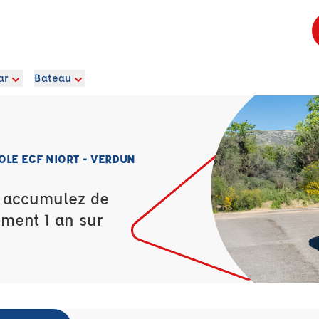
ar
Bateau
LE ECF NIORT - VERDUN
t accumulez de
ement 1 an sur