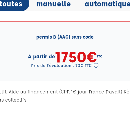
toutes
manuelle
automatiqu
permis B (AAC) sans code
1750€
A partir de
TTC
Prix de l'évaluation : 70€ TTC
Tooltip eval mention
if. Aide au financement (CPF, 1€ jour, France Travail) R
s collectifs