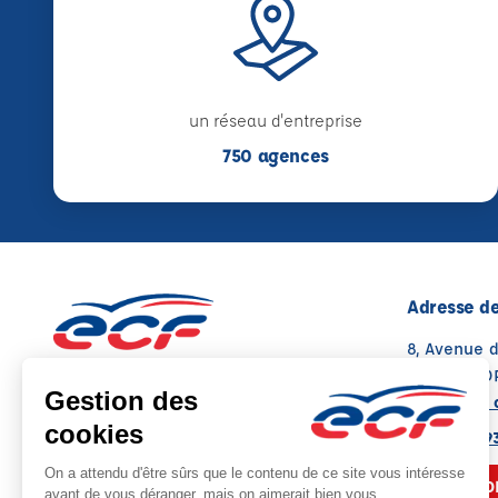
un réseau d'entreprise
750 agences
Adresse de
8, Avenue 
79000 NIO
Voir sur la 
05 49 08 9
NOUS CO