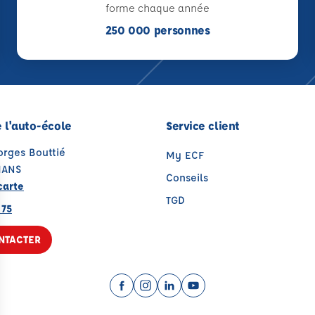
forme chaque année
250 000 personnes
 l'auto-école
Service client
orges Bouttié
My ECF
MANS
Conseils
carte
TGD
 75
NTACTER
Facebook (nouvelle fenêtre)
Instagram (nouvelle fenêtre)
LinkedIn (nouvelle fenêtre
YouTube (nouvelle fenê