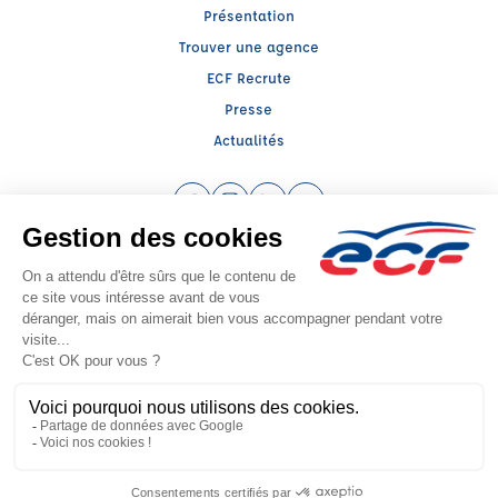
Présentation
Trouver une agence
ECF Recrute
Presse
Actualités
Facebook (nouvelle fenêtre)
Instagram (nouvelle fenêtre)
LinkedIn (nouvelle fenêtre)
YouTube (nouvelle fenêtr
Raison sociale : ECF CER CENTRE ATLANTIQUE - Capital social: 2500000€
SIREN: 312379266 - Numéro de TVA intracommunautaire: FR 52 312379266
Agrément n°E0801706630
Siège social : RN 11 - Rte de la Mothe Les Champs Dorés, LA CRECHE (79260) -
Représentant légal : Simon COUTEAU
CGV
Mentions légales