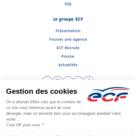
TGD
Le groupe ECF
Présentation
Trouver une agence
ECF Recrute
Presse
Actualités
Facebook (nouvelle fenêtre)
Instagram (nouvelle fenêtre)
LinkedIn (nouvelle fenêtre)
YouTube (nouvelle fenêtre)
TikTok (nouvelle fenêtr
Raison sociale : CENTRE DE FORMATION TRANSPORT - Capital social: 200000€
SIREN: 323590786 - Numéro de TVA intracommunautaire: FR 56 323590786
Agrément n°E0306212110
Siège social : Rte de Quéhen -ZA Canardière , ISQUES (62360) - Représentant
légal : Jean Marie SAUVAGE