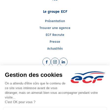
Le groupe ECF
Présentation
Trouver une agence
ECF Recrute
Presse
Actualités
Facebook (nouvelle fenêtre)
Instagram (nouvelle fenêtre)
LinkedIn (nouvelle fenêtre)
Raison sociale : CENTRE EDUCATION SECURITE ROUTIERE 69 - Capital social:
250000€
SIREN: 312272818 - Numéro de TVA intracommunautaire: FR 32 312272818
Agrément n°E0206909650
Siège social : 55, Bd des Droits de l'Homme , VAULX EN VELIN (69120) -
Représentant légal : Cyril CHOMETTE