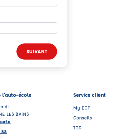
SUIVANT
 l'auto-école
Service client
endi
My ECF
NE LES BAINS
Conseils
carte
TGD
 88