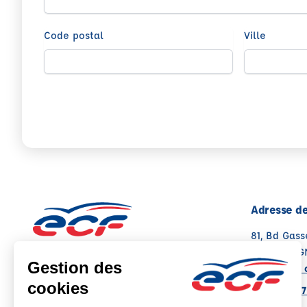
Code postal
Ville
Adresse de
81, Bd Gass
04000 DIG
Voir sur la 
Note : 4.7/5
Moyenne calculée sur 126 avis
04 92 31 07