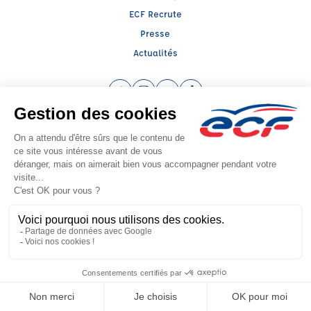
ECF Recrute
Presse
Actualités
Facebook (nouvelle fenêtre)
Instagram (nouvelle fenêtre)
YouTube (nouvelle fenêtre)
TikTok (nouvelle fenêtre)
Raison sociale : AUTO ECOLE BARNI - Capital social: 10000€
SIREN: 789403292 - Numéro de TVA intracommunautaire: FR 90 789403292
Agrément n°E1200104790
Siège social : 89, Cours Verdun , OYONNAX (01100) - Représentant légal :
Aboubakre BARNI
CGV
Mentions légales
© 2026 École de Conduite Française. Tous droits réservés