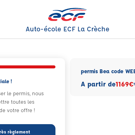
Auto-école ECF La Crèche
permis Bea code WE
iale !
A partir de
1169€
ser le permis, nous
tre toutes les
e votre offre !
rès règlement