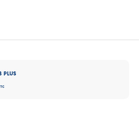
B PLUS
TTC