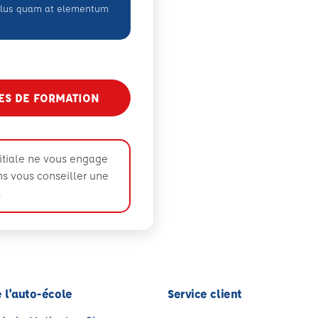
ellus quam at elementum
TES DE FORMATION
nitiale ne vous engage
ons vous conseiller une
.
 l'auto-école
Service client