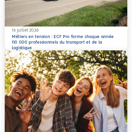
16 juillet 2026
Métiers en tension : ECF Pro forme chaque année
110 000 professionnels du transport et de la
En savoir plus
Métiers en tension : ECF Pro forme chaque année 110 000 p
logistique