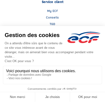
Service client
My ECF
Conseils
TGD
Le groupe ECF
Présentation
Trouver une agence
ECF Recrute
Presse
Actualités
Facebook (nouvelle fenêtre)
Instagram (nouvelle fenêtre)
LinkedIn (nouvelle fenêtre)
YouTube (nouvelle fenêtre)
TikTok (nouvelle fenêtr
Raison sociale : AJIS SAS - Capital social: 1000€
SIREN: 840910277 - Numéro de TVA intracommunautaire: FR 45 840910277
Agrément n°E1807800330