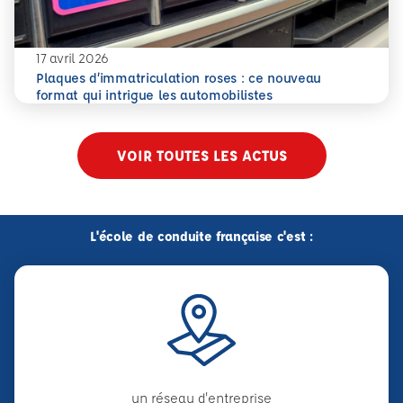
17 avril 2026
Plaques d’immatriculation roses : ce nouveau
En savoir plus
Plaques d’immatriculation roses : ce nouveau format qui i
format qui intrigue les automobilistes
VOIR TOUTES LES ACTUS
L'école de conduite française c'est :
un réseau d'entreprise