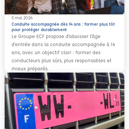
5 mai 2026
Conduite accompagnée dès 14 ans : former plus tôt
pour protéger durablement
Le Groupe ECF propose d’abaisser l’âge
d’entrée dans la conduite accompagnée à 14
ans, avec un objectif clair : former des
conducteurs plus sûrs, plus responsables et
mieux préparés.
En savoir plus
Conduite accompagnée dès 14 ans : former plus tôt pour 