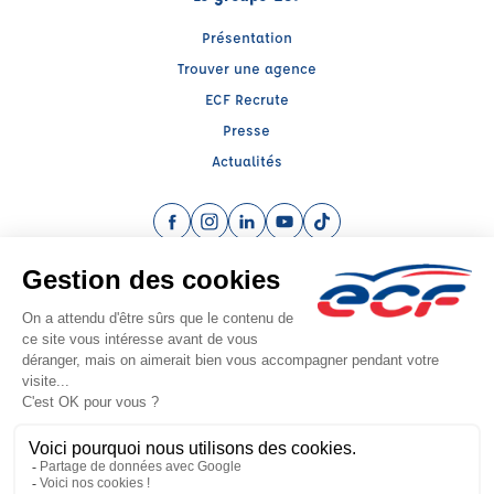
Présentation
Trouver une agence
ECF Recrute
Presse
Actualités
Facebook (nouvelle fenêtre)
Instagram (nouvelle fenêtre)
LinkedIn (nouvelle fenêtre)
YouTube (nouvelle fenêtre)
TikTok (nouvelle fenêtr
Raison sociale : SARL FORMATION A LA SECURITE ROUTIERE - Capital social:
8000€
SIREN: 449565613 - Numéro de TVA intracommunautaire: FR 24 449565613
Agrément n°E1109108190
Siège social : 2, Rue Pierre de Coubertin , YERRES (91330) - Représentant
légal : Laurent BROOHM
CGV