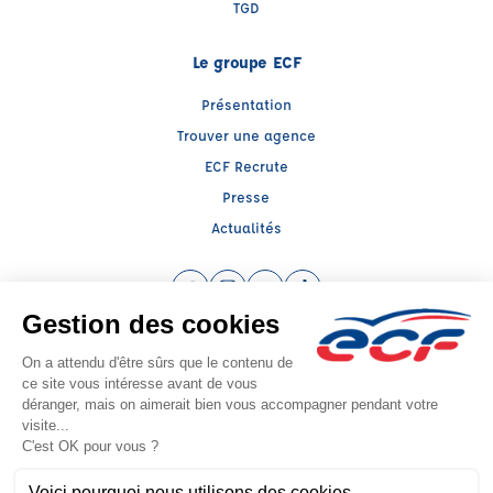
TGD
Le groupe ECF
Présentation
Trouver une agence
ECF Recrute
Presse
Actualités
Facebook (nouvelle fenêtre)
Instagram (nouvelle fenêtre)
YouTube (nouvelle fenêtre)
TikTok (nouvelle fenêtre)
Raison sociale : SUD PREVENTION SECURITE GRAND PUBLIC - Capital social:
20000€
SIREN: 814514188 - Numéro de TVA intracommunautaire: FR56814514188
Agrément n°E2308300160
- Représentant légal : Frédéric FILIPPI