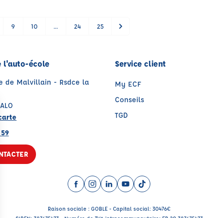
9
10
...
24
25
 l'auto-école
Service client
e de Malvillain - Rsdce la
My ECF
Conseils
MALO
TGD
carte
 59
NTACTER
Facebook (nouvelle fenêtre)
Instagram (nouvelle fenêtre)
LinkedIn (nouvelle fenêtre)
YouTube (nouvelle fenêtr
TikTok (nouvelle fenê
Raison sociale : GOBLE - Capital social: 30476€