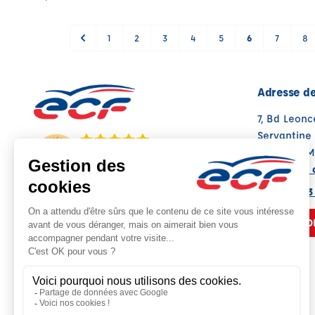
1
2
3
4
5
6
7
8
Adresse de
7, Bd Leonc
Servantine
35400 ST 
Note : 4.9/5
Voir sur la 
Moyenne calculée sur 125 avis
02 99 81 73
NOUS CO