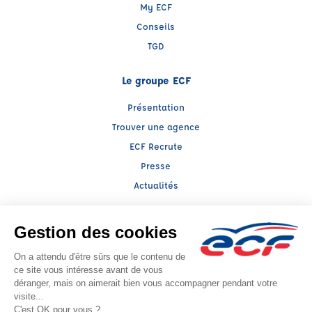
My ECF
Conseils
TGD
Le groupe ECF
Présentation
Trouver une agence
ECF Recrute
Presse
Actualités
Facebook (nouvelle fenêtre)
Instagram (nouvelle fenêtre)
LinkedIn (nouvelle fenêtre)
YouTube (nouvelle fenêtre)
TikTok (nouvelle fenêtr
Raison sociale : pro conduite - Capital social: 0€
SIREN: 811944693 - Numéro de TVA intracommunautaire:
Agrément n°
- Représentant légal : Monssif LAKSSIMI