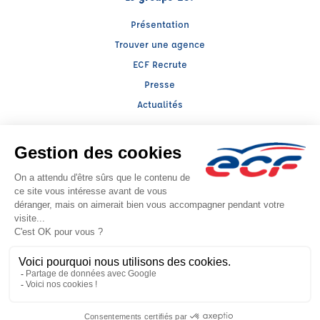
Présentation
Trouver une agence
ECF Recrute
Presse
Actualités
Facebook (nouvelle fenêtre)
Instagram (nouvelle fenêtre)
LinkedIn (nouvelle fenêtre)
YouTube (nouvelle fenêtre)
TikTok (nouvelle fenêtr
Raison sociale : pro conduite - Capital social: 0€
SIREN: 811944693 - Numéro de TVA intracommunautaire:
Agrément n°
- Représentant légal : Monssif LAKSSIMI
CGV
Mentions légales