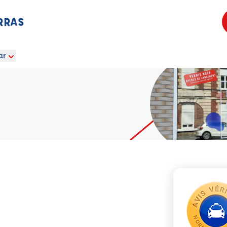
RRAS
ar