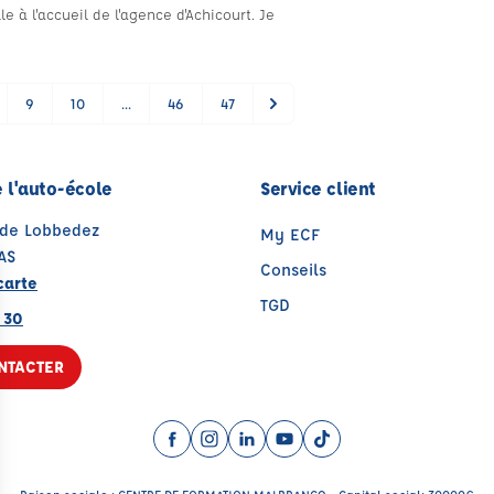
 à l'accueil de l'agence d'Achicourt. Je
9
10
...
46
47
 l'auto-école
Service client
 de Lobbedez
My ECF
AS
Conseils
carte
TGD
 30
NTACTER
Facebook (nouvelle fenêtre)
Instagram (nouvelle fenêtre)
LinkedIn (nouvelle fenêtre)
YouTube (nouvelle fenêtr
TikTok (nouvelle fenê