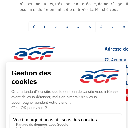
Trés bon moniteurs, trés bonne auto-école, dame trés gentille
recommande fortement cette auto-école. Merci à vous.
1
2
3
4
5
6
7
8
Adresse de
72, Avenue
62000 ARR
Voir sur la 
Note : 4.9/5
Moyenne calculée sur 233 avis
03 21 58 22
NOUS CO