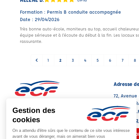
Formation : Permis B conduite accompagnée
Date : 29/04/2026
Très bonne auto-école, moniteurs au top, accueil chaleure
équipe sérieuse et à l’écoute du début à la fin. Les locaux 
rassurante.
1
2
3
4
5
6
7
8
Adresse de
72, Avenue
62000 ARR
Voir sur la 
Note : 4.9/5
Moyenne calculée sur 233 avis
03 21 58 22
NOUS CO