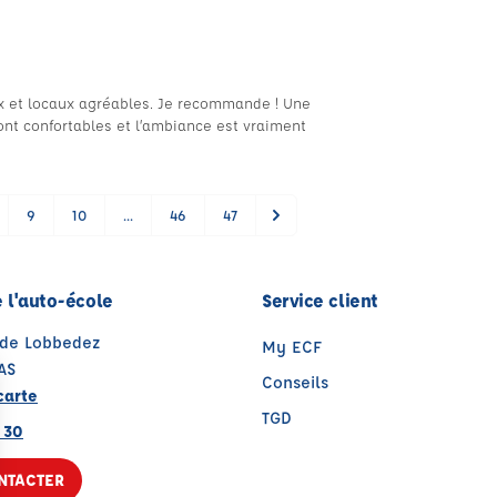
ux et locaux agréables. Je recommande ! Une
sont confortables et l’ambiance est vraiment
9
10
...
46
47
 l'auto-école
Service client
 de Lobbedez
My ECF
AS
Conseils
carte
TGD
 30
NTACTER