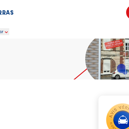
RRAS
ar